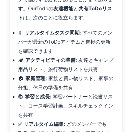
す。OurTodoの
友達機能
と
共有ToDoリス
ト
は、次のことに役立ちます:
📱
リアルタイムタスク同期:
すべてのメン
バーが最新のToDoアイテムと進捗の更新
を確認できます
🏕️
アクティビティの準備:
友達とキャンプ
用品リスト、旅行荷物リストを共有
🏠
家庭管理:
家族と買い物リスト、家事の
分担、休日の準備を共有
📚
学習と成長:
学習パートナーと読書リス
ト、コース学習計画、スキルチェックイン
を共有
✅
リアルタイム編集:
どのメンバーでも