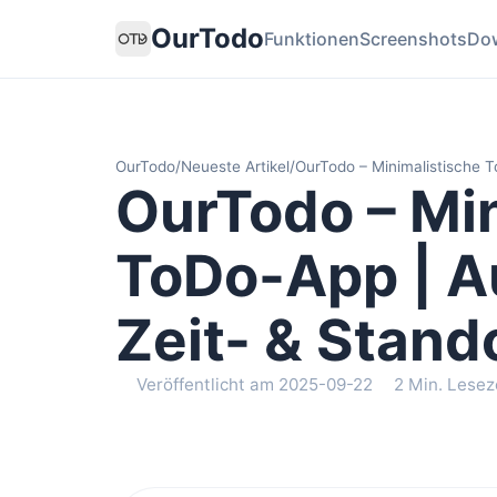
OurTodo
Funktionen
Screenshots
Do
OurTodo
/
Neueste Artikel
/
OurTodo – Minimalistische T
OurTodo – Mi
ToDo-App | Au
Zeit- & Stand
Veröffentlicht am 2025-09-22
2 Min. Lesez