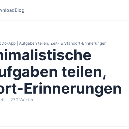
wnload
Blog
oDo-App | Aufgaben teilen, Zeit- & Standort-Erinnerungen
nimalistische
fgaben teilen,
ort-Erinnerungen
eit
270 Wörter