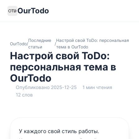
OurTodo
Последние
Настрой свой ToDo: персональная
OurTodo
/
/
статьи
тема в OurTodo
Настрой свой ToDo:
персональная тема в
OurTodo
Опубликовано 2025-12-25
1 мин чтения
12 слов
У каждого свой стиль работы.